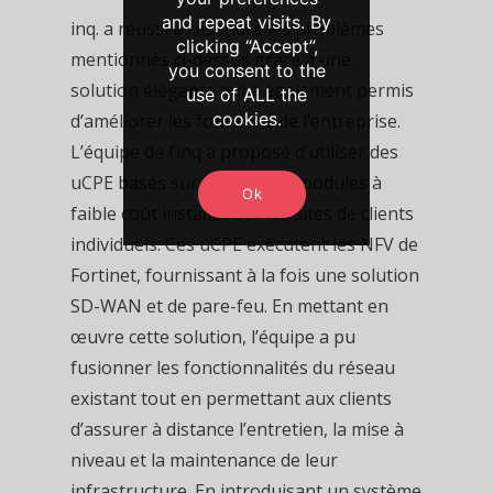
and repeat visits. By
inq. a réussi à résoudre les problèmes
clicking “Accept”,
mentionnés ci-dessus grâce à une
you consent to the
solution élégante qui a également permis
use of ALL the
cookies.
d’améliorer les fonctions de l’entreprise.
L’équipe de l’inq a proposé d’utiliser des
uCPE basés sur l’ENEA, des modules à
Ok
faible coût installés sur les sites de clients
individuels. Ces uCPE exécutent les NFV de
Fortinet, fournissant à la fois une solution
SD-WAN et de pare-feu. En mettant en
œuvre cette solution, l’équipe a pu
fusionner les fonctionnalités du réseau
existant tout en permettant aux clients
d’assurer à distance l’entretien, la mise à
niveau et la maintenance de leur
infrastructure. En introduisant un système