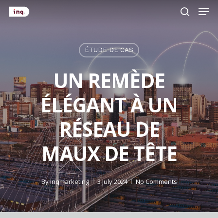
Men
Skip
to
search
main
content
ÉTUDE DE CAS
UN REMÈDE
ÉLÉGANT À UN
RÉSEAU DE
MAUX DE TÊTE
By
inqmarketing
3 July 2024
No Comments