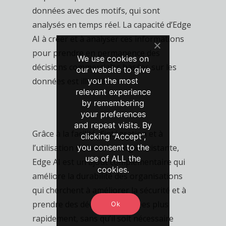
données avec des motifs, qui sont
analysés en temps réel. La capacité d’Edge
AI à créer et à analyser ces informations
pour prendre en permanence des
We use cookies on
décisions commerciales basées sur les
our website to give
you the most
données est illimitée.
relevant experience
by remembering
your preferences
and repeat visits. By
Grâce à la facilité d’intégration et à
clicking “Accept”,
you consent to the
l’utilisation de la technologie existante,
use of ALL the
Edge AI est un ajout complémentaire qui
cookies.
améliore la durabilité des organisations
qui cherchent à améliorer la sécurité et à
prendre des décisions éclairées plus
Ok
rapidement, sans qu’il soit nécessaire