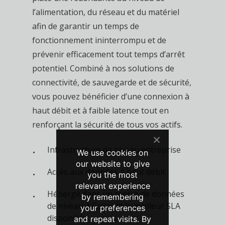
l’alimentation, du réseau et du matériel
afin de garantir un temps de
fonctionnement ininterrompu et de
prévenir efficacement tout temps d’arrêt
potentiel. Combiné à nos solutions de
connectivité, de sauvegarde et de sécurité,
vous pouvez bénéficier d’une connexion à
haut débit et à faible latence tout en
renforçant la sécurité de tous vos actifs.
Infrastructure de niveau entreprise
We use cookies on
our website to give
Accès aux données à haut débit
you the most
relevant experience
Hébergé dans un centre de données
by remembering
de niveau 3 Garantit le meilleur SLA
your preferences
disponible
and repeat visits. By