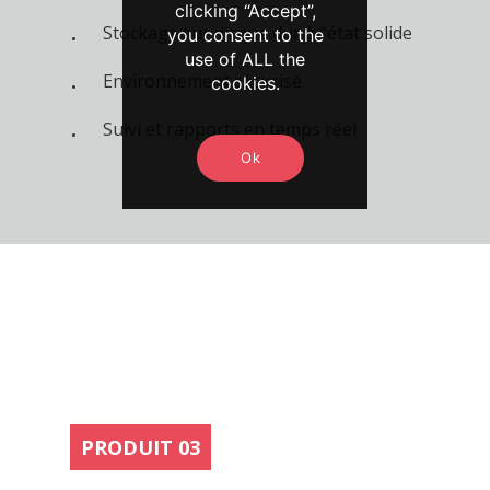
clicking “Accept”,
Stockage sur disque dur à l’état solide
you consent to the
use of ALL the
Environnement sécurisé
cookies.
Suivi et rapports en temps réel
Ok
PRODUIT 03