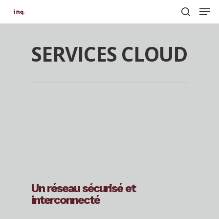
Men
Skip
to
search
main
SERVICES CLOUD
content
Un réseau sécurisé et
interconnecté