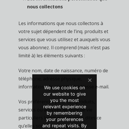
nous collectons
Les informations que nous collectons à
votre sujet dépendent de l’inq. produits et
services que vous utilisez et auxquels vous
vous abonnez. Il comprend (mais n’est pas
limité à) les éléments suivants :
Votre nom, date de naissance, numéro de
téléphone, adresse physique,
informations de compte et adresse e-mail.
We use cookies on
our website to give
you the most
Vos préférences pour des produits,
relevant experience
services ou activités de style de vie
by remembering
particuliers lorsque vous nous dites ce
your preferences
and repeat visits. By
qu’elles sont – ou lorsque nous