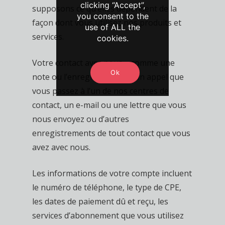
clicking “Accept”,
supposons ce qu’elles dépendent de la
you consent to the
façon dont vous utilisez nos produits et
use of ALL the
services.
cookies.
Votre contact avec nous – comme une
Ok
note ou l’enregistrement d’un appel que
vous passez à l’un de nos centres de
contact, un e-mail ou une lettre que vous
nous envoyez ou d’autres
enregistrements de tout contact que vous
avez avec nous.
Les informations de votre compte incluent
le numéro de téléphone, le type de CPE,
les dates de paiement dû et reçu, les
services d’abonnement que vous utilisez