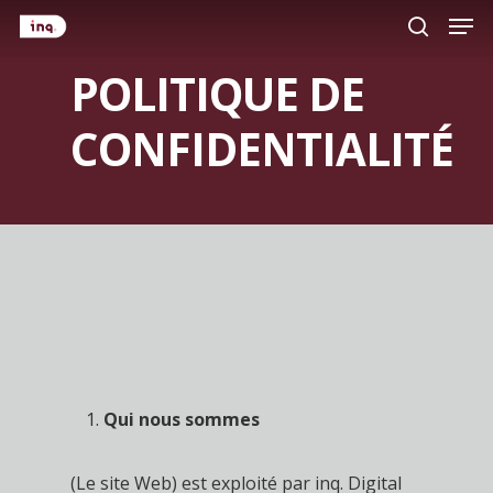
Men
Skip
to
search
main
POLITIQUE DE
content
CONFIDENTIALITÉ
Qui nous sommes
(Le site Web) est exploité par inq. Digital