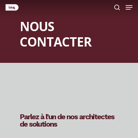
Men
Skip
to
search
main
NOUS
content
CONTACTER
Parlez à l’un de nos architectes
de solutions