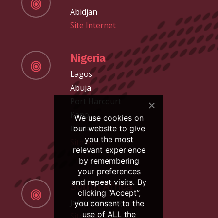
Abidjan
Site Internet
Nigeria
Lagos
Abuja
Port Harcourt
Kano
We use cookies on
Ibadan
our website to give
you the most
Site web
relevant experience
by remembering
your preferences
and repeat visits. By
South Africa
clicking “Accept”,
Johannesburg
you consent to the
use of ALL the
Site web